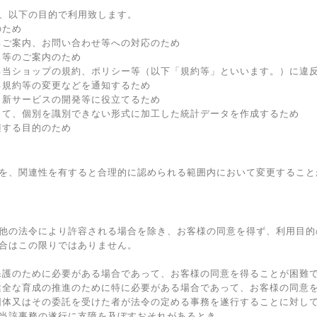
、以下の目的で利用致します。
のため
るご案内、お問い合わせ等への対応のため
ス等のご案内のため
る当ショップの規約、ポリシー等（以下「規約等」といいます。）に違
る規約等の変更などを通知するため
、新サービスの開発等に役立てるため
して、個別を識別できない形式に加工した統計データを作成するため
随する目的のため
を、関連性を有すると合理的に認められる範囲内において変更すること
他の法令により許容される場合を除き、お客様の同意を得ず、利用目的
合はこの限りではありません。
保護のために必要がある場合であって、お客様の同意を得ることが困難
健全な育成の推進のために特に必要がある場合であって、お客様の同意
団体又はその委託を受けた者が法令の定める事務を遂行することに対し
当該事務の遂行に支障を及ぼすおそれがあるとき