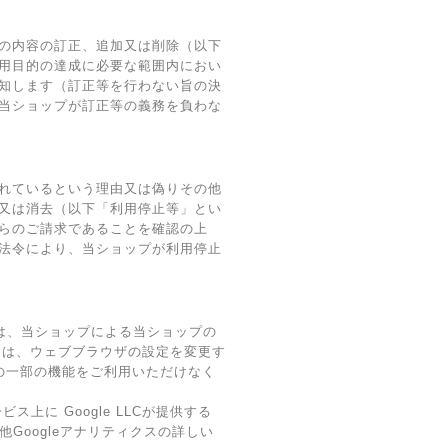
の内容の訂正、追加又は削除（以下
用目的の達成に必要な範囲内におい
知します（訂正等を行わない旨の決
当ショップが訂正等の義務を負わな
れているという理由又は偽りその他
又は消去（以下「利用停止等」とい
らのご請求であることを確認の上
法令により、当ショップが利用停止
術は、当ショップによる当ショップの
ーは、ウェブブラウザの設定を変更す
スの一部の機能をご利用いただけなく
に Google LLCが提供する
他Googleアナリティクスの詳しい